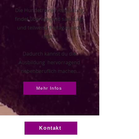
Die Hundetrainer Ausbildung
findet überwiegend samstags
und teilweise freitagabends
statt.
Dadurch kannst du die
Ausbildung hervorragend
nebenberuflich machen.
Mehr Infos
Kontakt