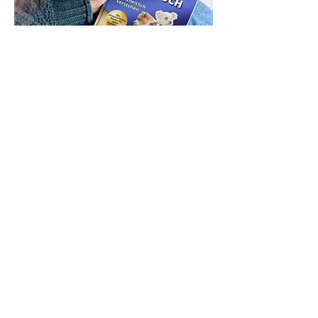
DAS HUNDEHANDBUCH
Hunde ganzheitlich verstehen -
das ist das Ziel unseres Buches.
Mehr dazu