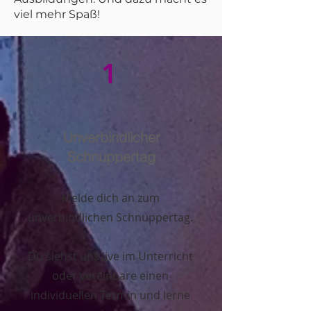
viel mehr Spaß!
1
Unverbindlicher
Schnuppertag
Melde dich an zum
unverbindlichen Schnuppertag.
Du siehst uns live im Unterricht
oder vereinbare einen
individuellen Termin und lerne